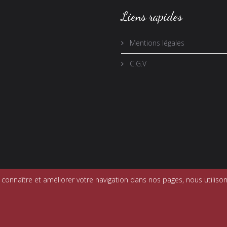
Liens rapides
Mentions légales
C.G.V
onnaître et améliorer votre navigation dans nos pages, nous utilison
mport 73. Tous droits réservés. Réalisé par
Le Jardin des Chimères
-
M