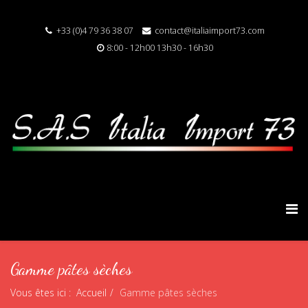
+33 (0)4 79 36 38 07
contact@italiaimport73.com
8:00 - 12h00 13h30 - 16h30
Gamme pâtes sèches
Vous êtes ici :
Accueil
Gamme pâtes sèches