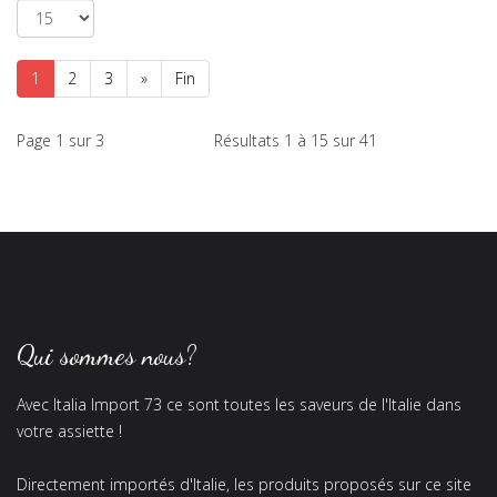
1
2
3
»
Fin
Page 1 sur 3
Résultats 1 à 15 sur 41
Qui sommes nous?
Avec Italia Import 73 ce sont toutes les saveurs de l'Italie dans
votre assiette !
Directement importés d'Italie, les produits proposés sur ce site