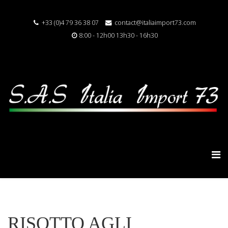
+33 (0)4 79 36 38 07
contact@italiaimport73.com
8:00 - 12h00 13h30 - 16h30
RISOTTO AGLI