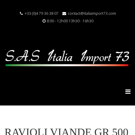
+33 (0)4 79 36 38 07
contact@italiaimport73.com
8:00 - 12h00 13h30 - 16h30
RAVIOLI VIANDE GR 500