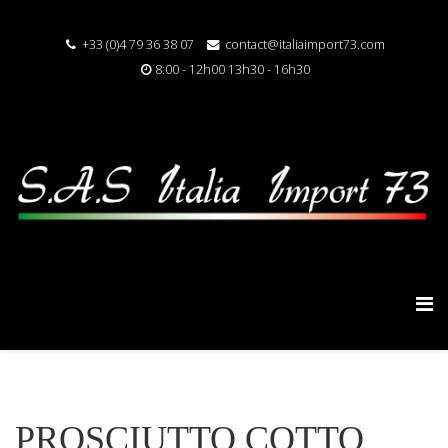
+33 (0)4 79 36 38 07
contact@italiaimport73.com
8:00 - 12h00 13h30 - 16h30
PROSCIUTTO COTTO