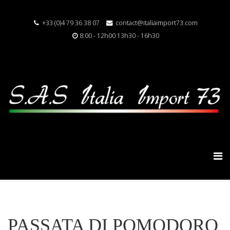
+33 (0)4 79 36 38 07
contact@italiaimport73.com
8:00 - 12h00 13h30 - 16h30
PASSATA DI POMODORO