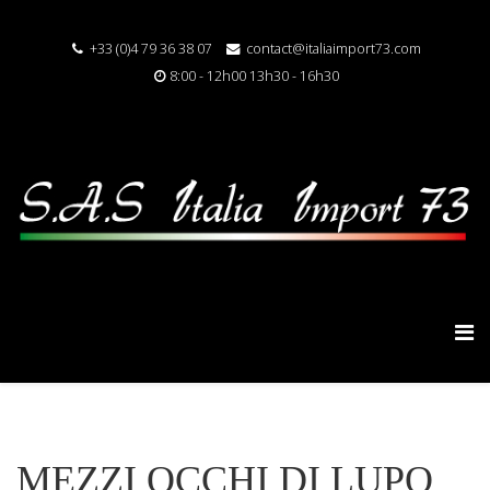
+33 (0)4 79 36 38 07
contact@italiaimport73.com
8:00 - 12h00 13h30 - 16h30
MEZZI OCCHI DI LUPO