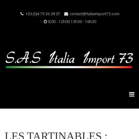
+33 (0)4 79 36 38 07
contact@italiaimport73.com
8:00 - 12h00 13h30 - 16h30
LES TARTINABLES :