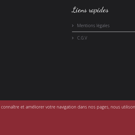
Liens rapides
Mentions légales
C.G.V
onnaître et améliorer votre navigation dans nos pages, nous utilison
mport 73. Tous droits réservés. Réalisé par
Le Jardin des Chimères
-
M