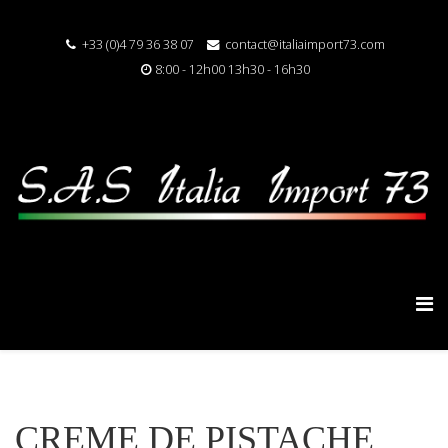
+33 (0)4 79 36 38 07
contact@italiaimport73.com
8:00 - 12h00 13h30 - 16h30
CREME DE PISTACHE