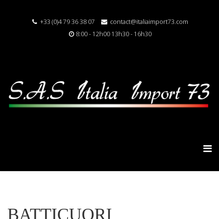
+33 (0)4 79 36 38 07
contact@italiaimport73.com
8:00 - 12h00 13h30 - 16h30
BATTICUORI