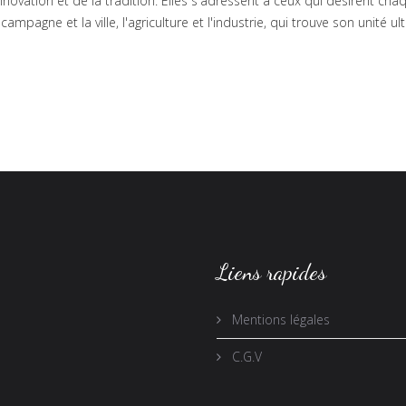
'innovation et de la tradition. Elles s'adressent à ceux qui désirent c
la campagne et la ville, l'agriculture et l'industrie, qui trouve son uni
Liens rapides
Mentions légales
C.G.V