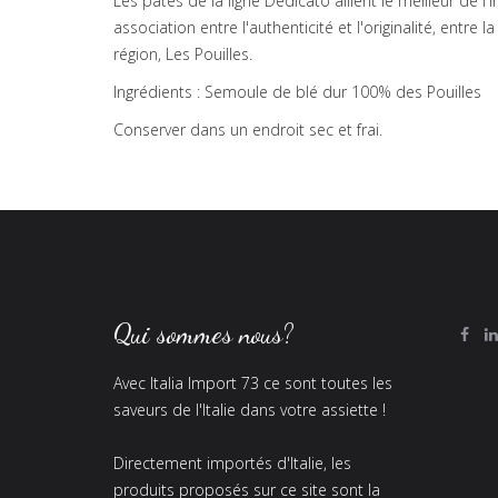
Les pâtes de la ligne Dedicato allient le meilleur de l
association entre l'authenticité et l'originalité, entre 
région, Les Pouilles.
Ingrédients : Semoule de blé dur 100% des Pouilles
Conserver dans un endroit sec et frai.
Qui sommes nous?
Avec Italia Import 73 ce sont toutes les
saveurs de l'Italie dans votre assiette !
Directement importés d'Italie, les
produits proposés sur ce site sont la