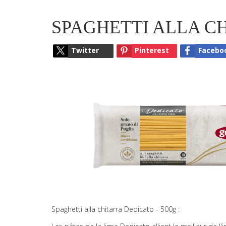
SPAGHETTI ALLA C
Twitter
Pinterest
Facebo
Spaghetti alla chitarra Dedicato - 500g :