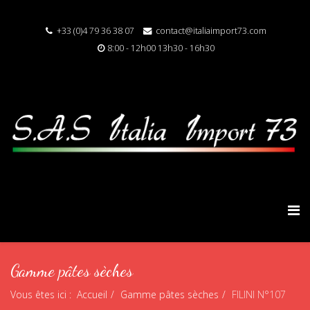
+33 (0)4 79 36 38 07
contact@italiaimport73.com
8:00 - 12h00 13h30 - 16h30
Gamme pâtes sèches
Vous êtes ici :
Accueil
Gamme pâtes sèches
FILINI N°107