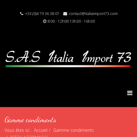
+33 (0)4 79 36 38 07
contact@italiaimport73.com
8:00 - 12h00 13h30 - 16h30
Gamme condiments
Vous êtes ici :
Accueil
Gamme condiments