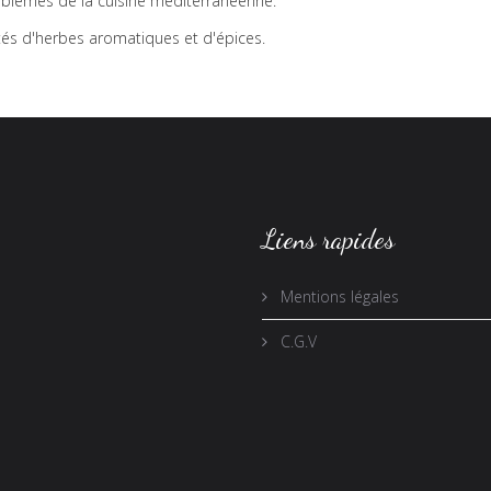
emblèmes de la cuisine méditerranéenne.
tés d'herbes aromatiques et d'épices.
Liens rapides
Mentions légales
C.G.V