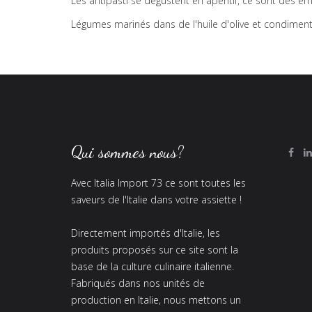
Les antipasti se dégustent en apéritif, ce sont des 
Légumes marinés dans de l'huile d'olive et condimen
Qui sommes nous?
Avec Italia Import 73 ce sont toutes les
saveurs de l'Italie dans votre assiette !
Directement importés d'Italie, les
produits proposés sur ce site sont la
base de la culture culinaire italienne.
Fabriqués dans nos unités de
production en Italie, nous mettons un