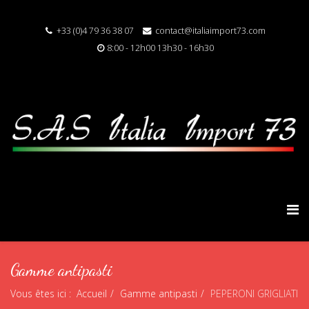
+33 (0)4 79 36 38 07
contact@italiaimport73.com
8:00 - 12h00 13h30 - 16h30
Gamme antipasti
Vous êtes ici :
Accueil
Gamme antipasti
PEPERONI GRIGLIATI