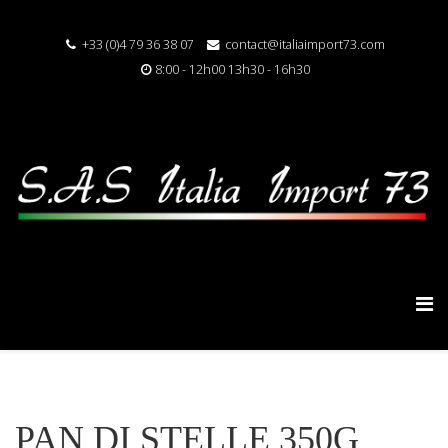
+33 (0)4 79 36 38 07
contact@italiaimport73.com
8:00 - 12h00 13h30 - 16h30
PAN DI STELLE 350G