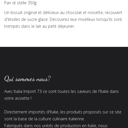
Pan di stelle 350g
Un biscuit original et délicieux au chocolat et noisette, recouvert
d'étoiles de sucre glace. Découvrez leur moelleux lorsqu'ils sont
trempés dans le lait au petit déjeuner.
Qui sommes nous?
Avec Italia Import 73 ce sont toutes les saveurs de l'Italie dans
votre assiette !
Directement importés d'Italie, les produits proposés sur ce site
sont la base de la culture culinaire italienne.
Fabriqués dans nos unités de production en Italie, nous