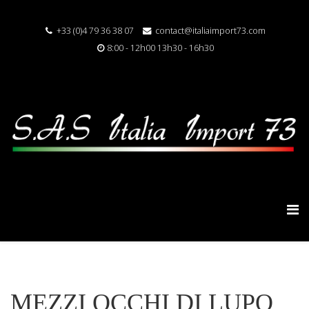
+33 (0)4 79 36 38 07
contact@italiaimport73.com
8:00 - 12h00 13h30 - 16h30
MEZZI OCCHI DI LUPO