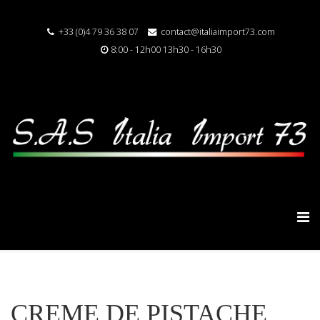
+33 (0)4 79 36 38 07
contact@italiaimport73.com
8:00 - 12h00 13h30 - 16h30
CREME DE PISTACHE