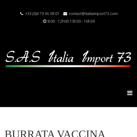
+33 (0)4 79 36 38 07
contact@italiaimport73.com
8:00 - 12h00 13h30 - 16h30
BURRATA VACCINA